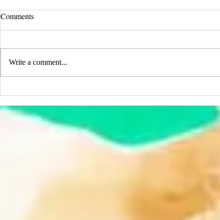
Comments
Write a comment...
Rentrée 2025 - 2026
Festival Vadi
2020 Capoeira Vadi'art