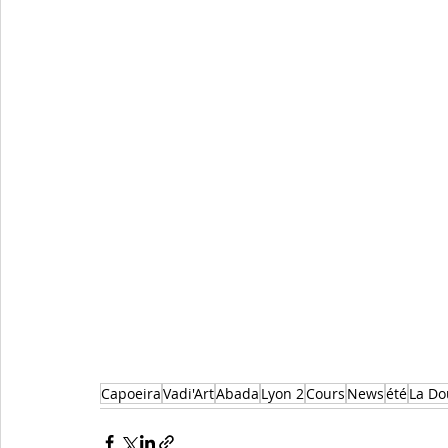
Capoeira
Vadi'Art
Abada
Lyon 2
Cours
News
été
La Do