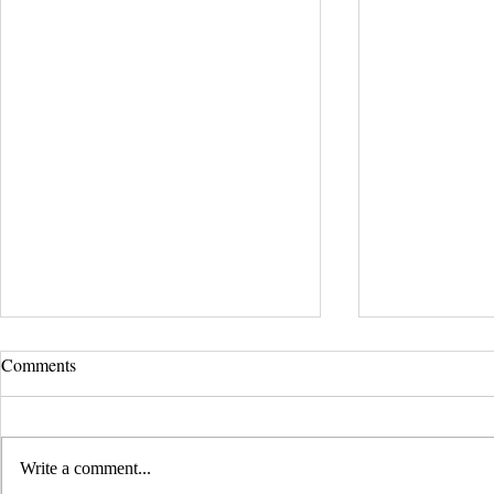
Comments
Write a comment...
Rentrée 2025 - 2026
Festival Vadi