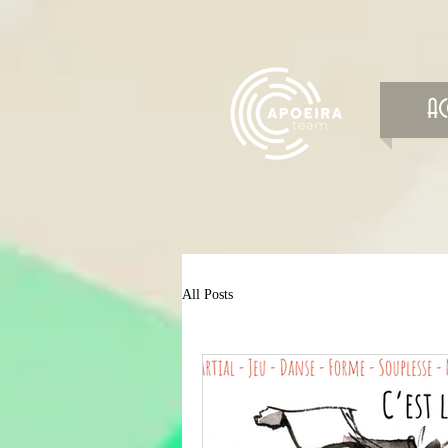
AC
All Posts