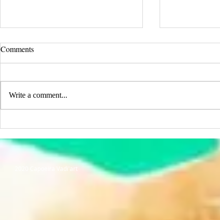
Comments
Write a comment...
Rentrée 2025 - 2026
Festival Vadi
2020 Capoeira Vadi'art